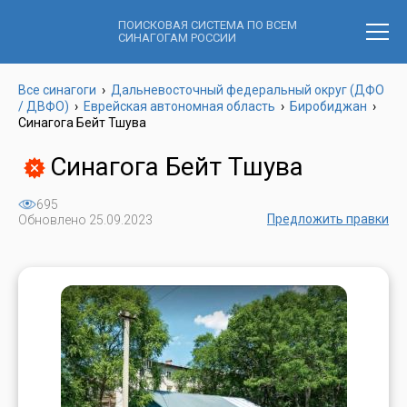
ПОИСКОВАЯ СИСТЕМА ПО ВСЕМ
СИНАГОГАМ РОССИИ
Все синагоги
›
Дальневосточный федеральный округ (ДФО
/ ДВФО)
›
Еврейская автономная область
›
Биробиджан
›
Синагога Бейт Тшува
Синагога Бейт Тшува
695
Предложить правки
Обновлено 25.09.2023