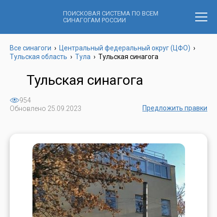
ПОИСКОВАЯ СИСТЕМА ПО ВСЕМ
СИНАГОГАМ РОССИИ
Все синагоги
›
Центральный федеральный округ (ЦФО)
›
Тульская область
›
Тула
›
Тульская синагога
Тульская синагога
954
Предложить правки
Обновлено 25.09.2023