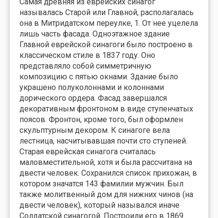
Самая древняя из еврейских синагог
называлась Старой или Главной, располагалась
она в Митридатском переулке, 1. От нее уцелела
лишь часть фасада. Одноэтажное здание
Главной еврейской синагоги было построено в
классическом стиле в 1837 году. Оно
представляло собой симметричную
композицию с пятью окнами. Здание было
украшено полуколоннами и колоннами
дорического ордера. Фасад завершался
декоративным фронтоном в виде ступенчатых
поясов. Фронтон, кроме того, был оформлен
скульптурным декором. К синагоге вела
лестница, насчитывавшая почти сто ступеней.
Старая еврейская синагога считалась
маловместительной, хотя и была рассчитана на
двести человек. Сохранился список прихожан, в
котором значатся 143 фамилии мужчин. Был
также молитвенный дом для нижних чинов (на
двести человек), который назывался иначе
Солдатской синагогой. Построили его в 1869