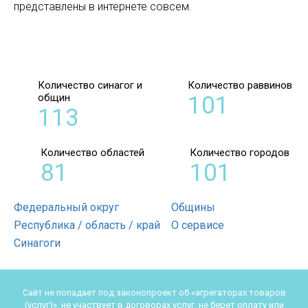
представлены в интернете совсем.
Количество синагог и
Количество раввинов
общин
101
113
Количество областей
Количество городов
81
101
Федеральный округ
Общины
Республика / область / край
О сервисе
Синагоги
Сайт не попадает под законопроект об «агрегаторах товаров
(услуг)», не участвует в договорах услуг, не берет оплату или