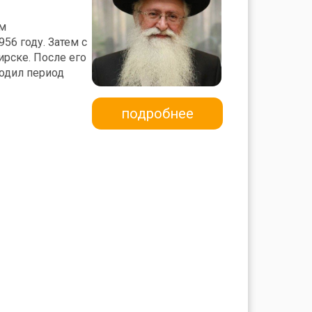
м
56 году. Затем с
рске. После его
ходил период
подробнее