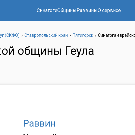
Синагоги
Общины
Раввины
О сервисе
уг (СКФО)
›
Ставропольский край
›
Пятигорск
›
Синагога еврейск
кой общины Геула
Раввин