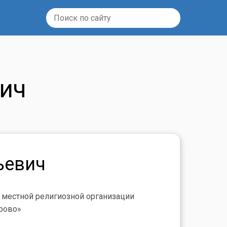
вич
ьевич
 местной религиозной организации
ерово»