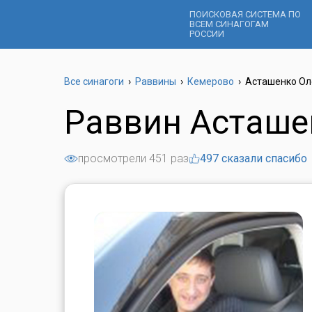
ПОИСКОВАЯ СИСТЕМА ПО
ВСЕМ СИНАГОГАМ
РОССИИ
Все синагоги
›
Раввины
›
Кемерово
›
Асташенко Ол
Раввин Асташе
просмотрели 451 раз
497 сказали спасибо