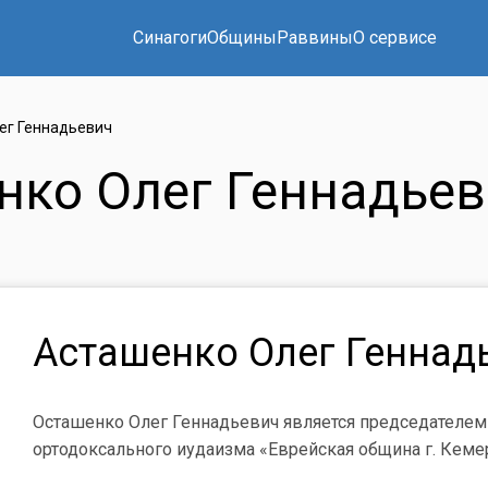
Синагоги
Общины
Раввины
О сервисе
ег Геннадьевич
нко Олег Геннадье
Асташенко Олег Геннад
Осташенко Олег Геннадьевич является председателем
ортодоксального иудаизма «Еврейская община г. Кем