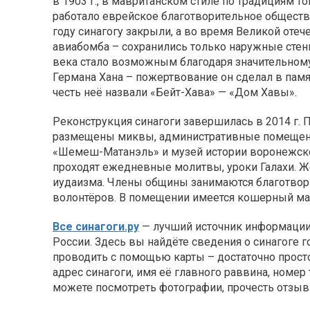
в 1903 г., в мавританском стиле по традициям т
работало еврейское благотворительное общество
году синагогу закрыли, а во время Великой оте
авиабомба – сохранились только наружные стены
века стало возможным благодаря значительном
Германа Хана – пожертвование он сделал в памя
честь неё назвали «Бейт-Хава» — «Дом Хавы».
Реконструкция синагоги завершилась в 2014 г. 
размещены миквы, административные помещения
«Шемеш-Матанэль» и музей истории воронежско
проходят ежедневные молитвы, уроки Галахи. Ж
иудаизма. Члены общины занимаются благотвор
волонтёров. В помещении имеется кошерный ма
Все синагоги.ру
— лучший источник информации д
России. Здесь вы найдёте сведения о синагоге 
проводить с помощью карты – достаточно прост
адрес синагоги, имя её главного раввина, номер
можете посмотреть фотографии, прочесть отзывы