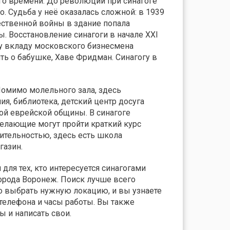
ого времени. До революции при синагоге
. Судьба у неё оказалась сложной: в 1939
чественной войны в здание попала
. Восстановление синагоги в начале XXI
у вкладу московского бизнесмена
ть о бабушке, Хаве Фридман. Синагогу в
Помимо молельного зала, здесь
, библиотека, детский центр досуга
й еврейской общины. В синагоге
елающие могут пройти краткий курс
ительностью, здесь есть школа
газин.
ля тех, кто интересуется синагогами
города Воронеж. Поиск лучше всего
о выбрать нужную локацию, и вы узнаете
 телефона и часы работы. Вы также
 и написать свои.