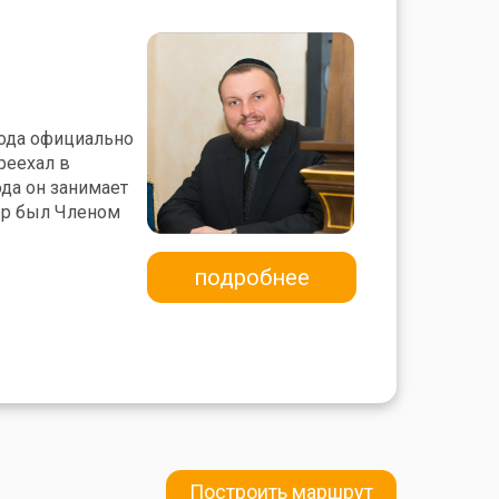
года официально
реехал в
ода он занимает
ор был Членом
подробнее
Построить маршрут