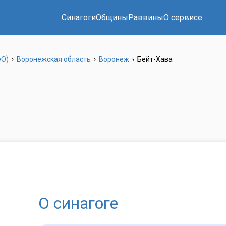
Синагоги
Общины
Раввины
О сервисе
ФО)
›
Воронежская область
›
Воронеж
›
Бейт-Хава
О синагоге