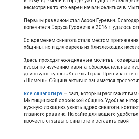
К тому времени в городе уже существовала дов
несмотря на то что евреи начали селиться в Мы
Первым раввином стал Аарон Гуревич. Благодар
попечителя Боруха Гуровича в 2016 г. удалось о
Со временем синагога стала местом притяжения
общины, но и для евреев из близлежащих насел
Здесь проходят ежедневные молитвы, соверша
курсы по изучению иврита, образовательные ку
действуют курсы «Колель Тора». При синагоге е
«Шемеш». Община активно занимается просветит
Все синагоги.ру
— сайт, который расскажет вам о
Мытищинской еврейской общине. Удобная интера
нужную локацию, узнать адрес синагоги, контак
главного раввина. На сайте для вашего удобст
прочесть отзывы о синагоге и оставить свой