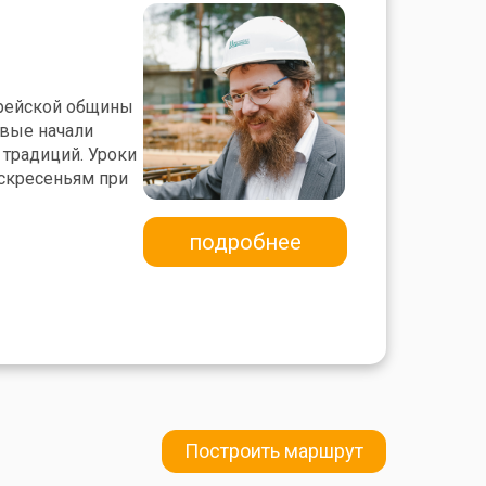
врейской общины
рвые начали
 традиций. Уроки
оскресеньям при
подробнее
Построить маршрут