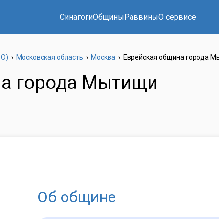
Синагоги
Общины
Раввины
О сервисе
ФО)
›
Московская область
›
Москва
›
Еврейская община города М
на города Мытищи
Об общине