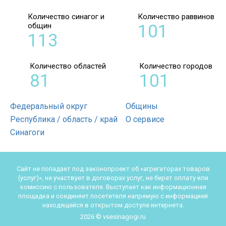
Количество синагог и
Количество раввинов
общин
101
113
Количество областей
Количество городов
81
101
Федеральный округ
Общины
Республика / область / край
О сервисе
Синагоги
Сайт не попадает под законопроект об «агрегаторах товаров
(услуг)», не участвует в договорах услуг, не берет оплату или
комиссию с пользователя. Выступает как информационная
площадка и соединяет посетителя напрямую с информацией
находящейся в открытом доступе интернета.
2026 © vsesinagogi.ru