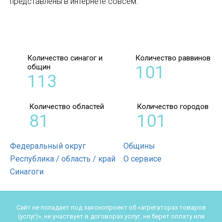
представлены в интернете совсем.
Количество синагог и
Количество раввинов
общин
101
113
Количество областей
Количество городов
81
101
Федеральный округ
Общины
Республика / область / край
О сервисе
Синагоги
Сайт не попадает под законопроект об «агрегаторах товаров
(услуг)», не участвует в договорах услуг, не берет оплату или