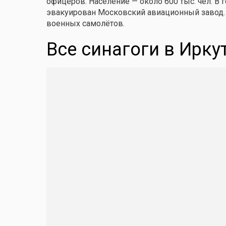
офицеров. Население — около 600 тыс. чел. В
эвакуирован Московский авиационный завод.
военных самолётов.
Все синагоги в Ирку