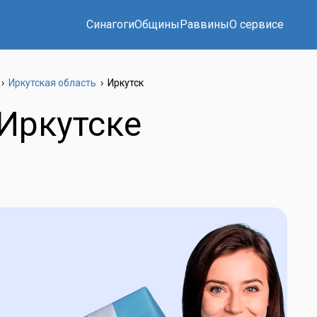
Синагоги
Общины
Раввины
О сервисе
›
Иркутская область
›
Иркутск
 Иркутске