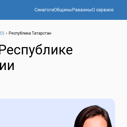
Синагоги
Общины
Раввины
О сервисе
О)
›
Республика Татарстан
 Республике
сии