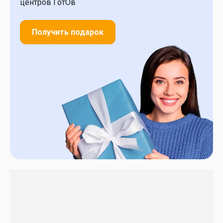
центров ГотОв
Получить подарок