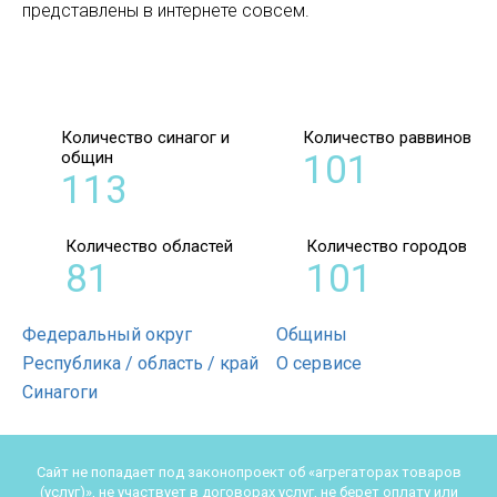
представлены в интернете совсем.
Количество синагог и
Количество раввинов
общин
101
113
Количество областей
Количество городов
81
101
Федеральный округ
Общины
Республика / область / край
О сервисе
Синагоги
Сайт не попадает под законопроект об «агрегаторах товаров
(услуг)», не участвует в договорах услуг, не берет оплату или